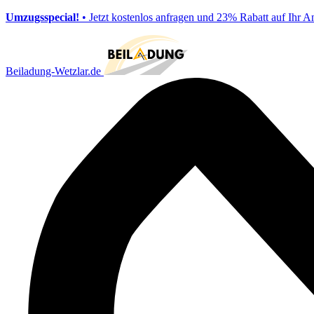
Umzugsspecial!
• Jetzt kostenlos anfragen und 23% Rabatt auf Ihr A
Beiladung-Wetzlar.de