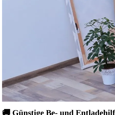
🚚 Günstige Be- und Entladehilf