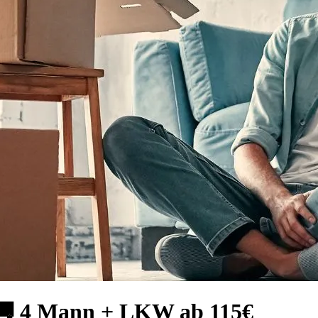
 🚚 4 Mann + LKW ab 115€