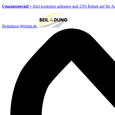
Umzugsspecial!
• Jetzt kostenlos anfragen und 23% Rabatt auf Ihr A
Beiladung-Wetzlar.de