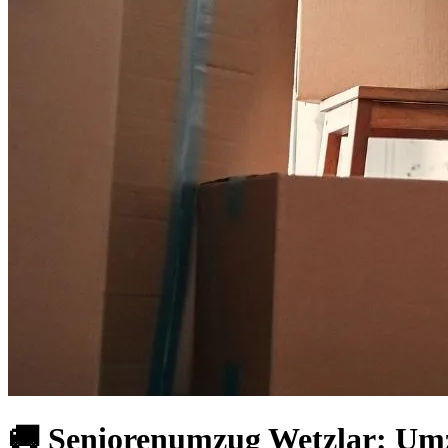
🚚 Seniorenumzug Wetzlar: Umzu