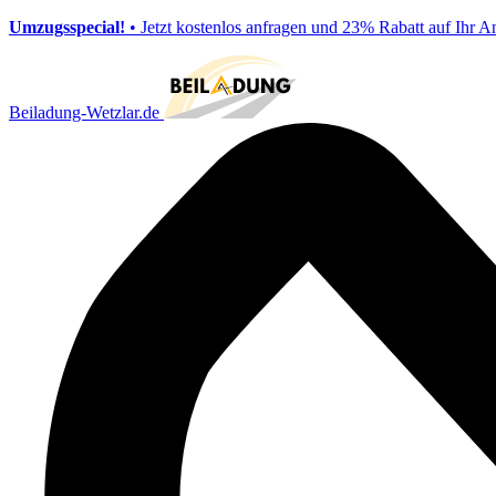
Umzugsspecial!
• Jetzt kostenlos anfragen und 23% Rabatt auf Ihr A
Beiladung-Wetzlar.de