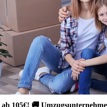
g ab 105€! 🚚 Umzugsunternehm