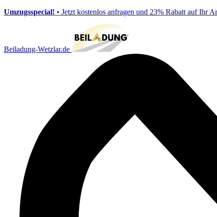
Umzugsspecial!
• Jetzt kostenlos anfragen und 23% Rabatt auf Ihr A
Beiladung-Wetzlar.de