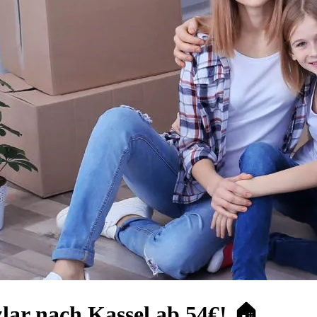
lar nach Kassel ab 54€! 🏠